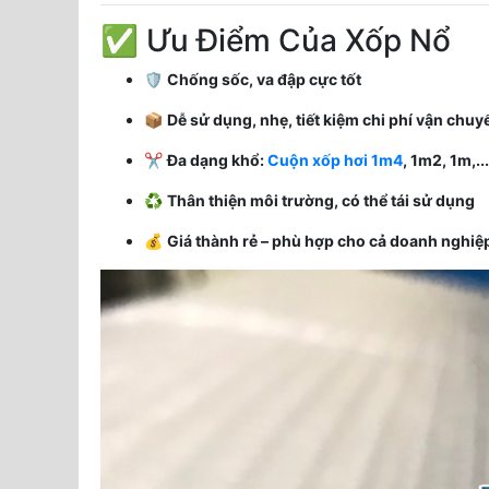
✅ Ưu Điểm Của Xốp Nổ
🛡️
Chống sốc, va đập cực tốt
📦
Dễ sử dụng, nhẹ, tiết kiệm chi phí vận chuy
✂️
Đa dạng khổ:
Cuộn xốp hơi 1m4
, 1m2, 1m,.
♻️
Thân thiện môi trường, có thể tái sử dụng
💰
Giá thành rẻ – phù hợp cho cả doanh nghiệ