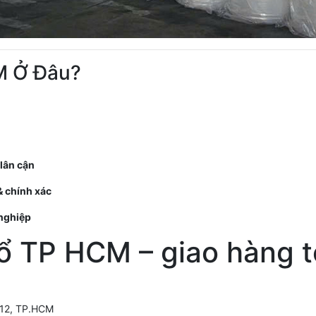
M Ở Đâu?
lân cận
 & chính xác
 nghiệp
ổ TP HCM – giao hàng 
.12, TP.HCM