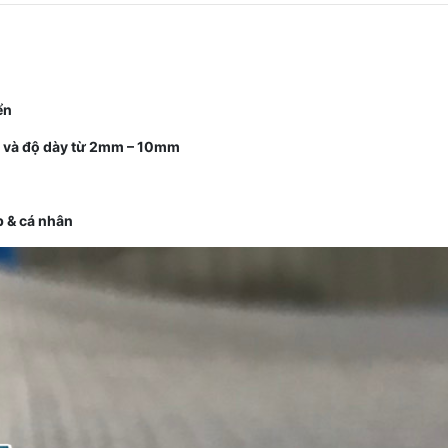
ển
.. và độ dày từ 2mm – 10mm
p & cá nhân