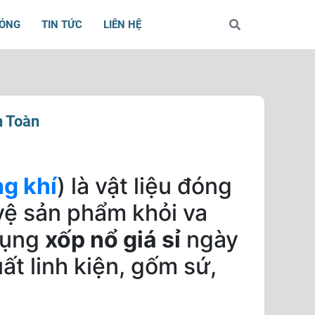
BÓNG
TIN TỨC
LIÊN HỆ
n Toàn
g khí
) là vật liệu đóng
vệ sản phẩm khỏi va
dụng
xốp nổ giá sỉ
ngày
t linh kiện, gốm sứ,