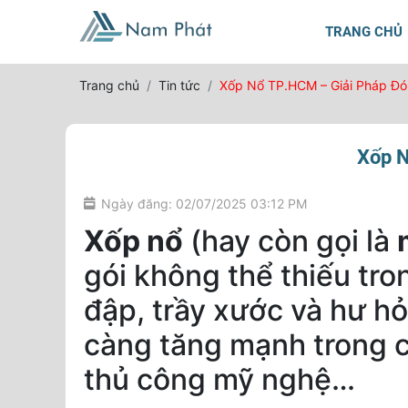
TRANG CHỦ
Trang chủ
Tin tức
Xốp Nổ TP.HCM – Giải Pháp Đó
Xốp N
Ngày đăng: 02/07/2025 03:12 PM
Xốp nổ
(hay còn gọi là
gói không thể thiếu tr
đập, trầy xước và hư h
càng tăng mạnh trong c
thủ công mỹ nghệ…