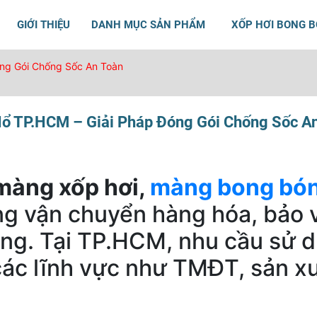
GIỚI THIỆU
DANH MỤC SẢN PHẨM
XỐP HƠI BONG 
ng Gói Chống Sốc An Toàn
ổ TP.HCM – Giải Pháp Đóng Gói Chống Sốc A
màng xốp hơi,
màng bong bón
ong vận chuyển hàng hóa, bảo 
ỏng. Tại TP.HCM, nhu cầu sử 
ác lĩnh vực như TMĐT, sản xuấ