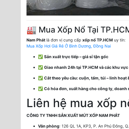
🏭 Mua Xốp Nổ Tại TP.HC
Nam Phát
là đơn vị cung cấp
xốp nổ TP.HCM
uy tín:
Mua Xốp Hơi Giá Rẻ Ở Bình Dương, Đồng Nai
✅
Sản xuất trực tiếp – giá sỉ tận gốc
✅
Giao nhanh 24h tại TP.HCM và các khu vực 
✅
Cắt theo yêu cầu: cuộn, tấm, túi – linh hoạt
✅
Có hóa đơn, xuất hàng cho công ty, doanh
Liên hệ mua xốp n
CÔNG TY TNHH SẢN XUẤT MÚT XỐP NAM PHÁT
Văn phòng
: 126 QL 1A, KP3, P. An Phú Đông, Q