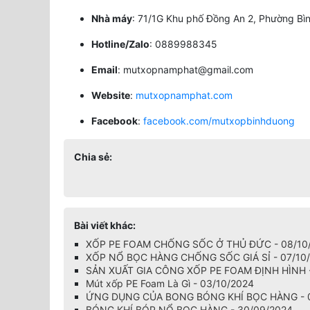
Nhà máy
: 71/1G Khu phố Đồng An 2, Phường Bì
Hotline/Zalo
: 0889988345
Email
:
mutxopnamphat@gmail.com
Website
:
mutxopnamphat.com
Facebook
:
facebook.com/mutxopbinhduong
Chia sẻ:
Bài viết khác:
XỐP PE FOAM CHỐNG SỐC Ở THỦ ĐỨC - 08/10
XỐP NỔ BỌC HÀNG CHỐNG SỐC GIÁ SỈ - 07/10
SẢN XUẤT GIA CÔNG XỐP PE FOAM ĐỊNH HÌNH -
Mút xốp PE Foam Là Gì - 03/10/2024
ỨNG DỤNG CỦA BONG BÓNG KHÍ BỌC HÀNG - 0
BÓNG KHÍ BÓP NỔ BỌC HÀNG - 30/09/2024