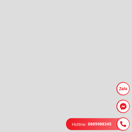
Zalo
Hotline:
0889988345