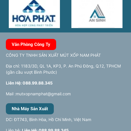
Văn Phòng Công Ty
CÔNG TY TNHH SẢN XUẤT MÚT XỐP NAM PHÁT
Địa chỉ: 1183/3D, QL 1A, KP3, P. An Phú Đông, Q.12, TPHCM
(gần cầu vượt Bình Phước)
Liên Hệ: 088.99.88.345
Mail :mutxopnamphat@gmail.com
Nhà Máy Sản Xuất
DC: ĐT743, Bình Hòa, Hồ Chí Minh, Việt Nam
Liên hệ:
Liên Hệ: 088.99.88.345