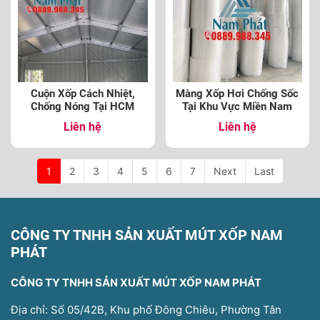
Cuộn Xốp Cách Nhiệt,
Màng Xốp Hơi Chống Sốc
Chống Nóng Tại HCM
Tại Khu Vực Miền Nam
Liên hệ
Liên hệ
1
2
3
4
5
6
7
Next
Last
CÔNG TY TNHH SẢN XUẤT MÚT XỐP NAM
PHÁT
CÔNG TY TNHH SẢN XUẤT MÚT XỐP NAM PHÁT
Địa chỉ: Số 05/42B, Khu phố Đông Chiêu, Phường Tân