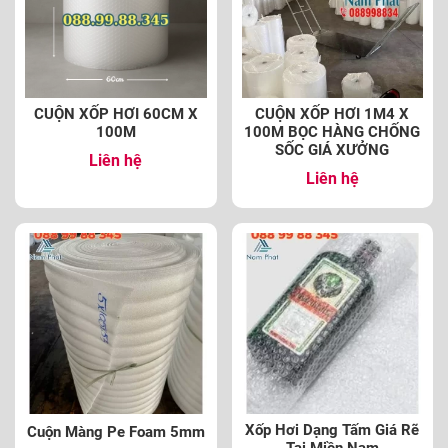
CUỘN XỐP HƠI 60CM X
CUỘN XỐP HƠI 1M4 X
100M
100M BỌC HÀNG CHỐNG
SỐC GIÁ XƯỞNG
Liên hệ
Liên hệ
Xốp Hơi Dạng Tấm Giá Rẽ
Cuộn Màng Pe Foam 5mm