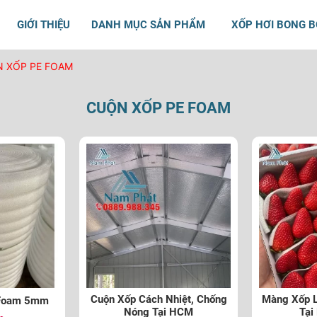
GIỚI THIỆU
DANH MỤC SẢN PHẨM
XỐP HƠI BONG 
 XỐP PE FOAM
CUỘN XỐP PE FOAM
Cuộn Xốp Cách Nhiệt, Chống
Màng Xốp L
 Foam 5mm
Nóng Tại HCM
Tại