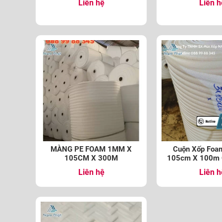
Liên hệ
Liên h
MÀNG PE FOAM 1MM X
Cuộn Xốp Fo
105CM X 300M
105cm X 100m 
Liên hệ
Liên h