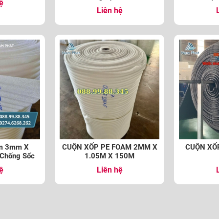
ệ
Liên hệ
am 3mm X
CUỘN XỐP PE FOAM 2MM X
CUỘN XỐ
Chống Sốc
1.05M X 150M
ệ
Liên hệ