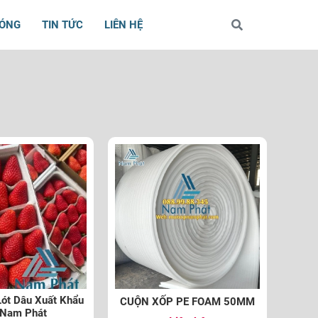
BÓNG
TIN TỨC
LIÊN HỆ
ót Dâu Xuất Khẩu
CUỘN XỐP PE FOAM 50MM
 Nam Phát