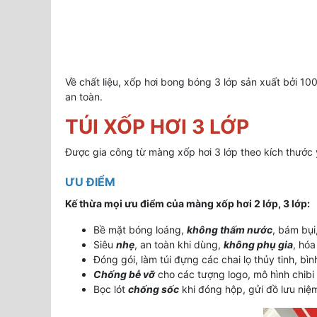
Về chất liệu, xốp hơi bong bóng 3 lớp sản xuất bởi 1
an toàn.
TÚI XỐP HƠI 3 LỚP
Được gia công từ màng xốp hơi 3 lớp theo kích thước
ƯU ĐIỂM
Kế thừa mọi ưu điểm của màng xốp hơi 2 lớp, 3 lớp:
Bề mặt bóng loáng,
không thấm nước
, bám bụi
Siêu
nhẹ
, an toàn khi dùng,
không phụ gia
, hó
Đóng gói, làm túi đựng các chai lọ thủy tinh, b
Chống bễ vỡ
cho các tượng logo, mô hình chibi
Bọc lót
chống sốc
khi đóng hộp, gửi đồ lưu niệm