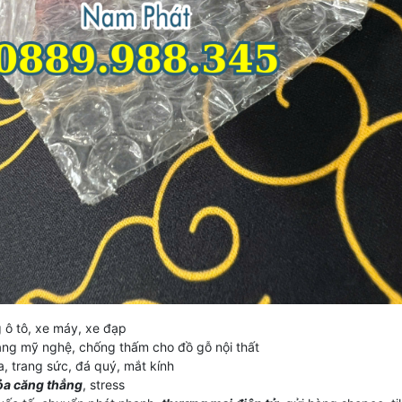
 ô tô, xe máy, xe đạp
hàng mỹ nghệ, chống thấm cho đồ gỗ nội thất
, trang sức, đá quý, mắt kính
tỏa căng thẳng
, stress