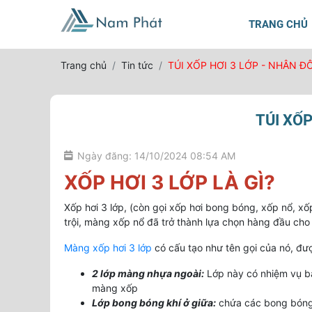
TRANG CHỦ
Trang chủ
Tin tức
TÚI XỐP HƠI 3 LỚP - NHÂN Đ
TÚI XỐP
Ngày đăng: 14/10/2024 08:54 AM
XỐP HƠI 3 LỚP LÀ GÌ?
Xốp hơi 3 lớp, (còn gọi xốp hơi bong bóng, xốp nổ, xốp
trội, màng xốp nổ đã trở thành lựa chọn hàng đầu cho
Màng xốp hơi 3 lớp
có cấu tạo như tên gọi của nó, được
2 lớp màng nhựa ngoài:
Lớp này có nhiệm vụ bả
màng xốp
Lớp bong bóng khí ở giữa:
chứa các bong bóng 