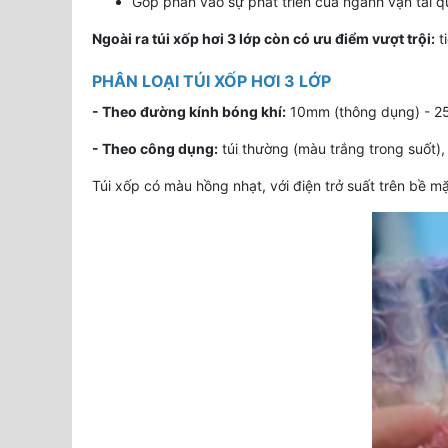
Góp phần vào sự phát triển của ngành vận tải 
Ngoài ra túi xốp hơi 3 lớp còn có ưu điểm vượt trội:
ti
PHÂN LOẠI TÚI XỐP HƠI 3 LỚP
- Theo đường kính bóng khí:
10mm (thông dụng) - 2
- Theo công dụng:
túi thường (màu trắng trong suốt)
Túi xốp có màu hồng nhạt, với điện trở suất trên bề m