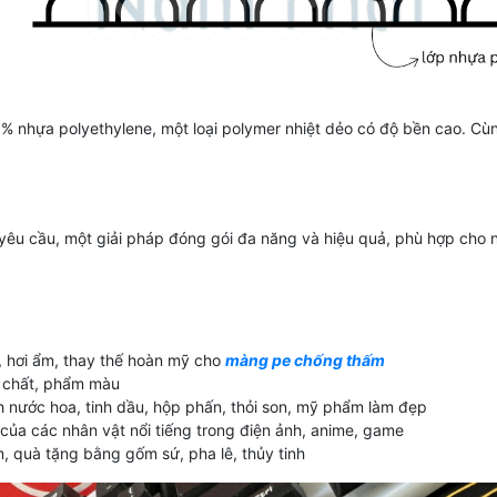
00% nhựa polyethylene, một loại polymer nhiệt dẻo có độ bền cao. C
 yêu cầu, một giải pháp đóng gói đa năng và hiệu quả, phù hợp cho
, hơi ẩm, thay thế hoàn mỹ cho
màng pe chống thấm
a chất, phẩm màu
ình nước hoa, tinh dầu, hộp phấn, thỏi son, mỹ phẩm làm đẹp
 của các nhân vật nổi tiếng trong điện ảnh, anime, game
, quà tặng bằng gốm sứ, pha lê, thủy tinh