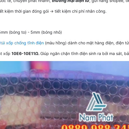
quốc tế, chuyển phát nhanh,
thương mại điện tử
, gửi hàng shopee, tiki
ết kiệm thời gian đóng gói -> tiết kiệm chi phí nhân công.
5mm (bóng to) - 5mm (bóng nhỏ)
,
túi xốp chống tĩnh điện
(màu hồng) dành cho mặt hàng điện, điện tử.
ặt xốp
10E6-10E11Ω.
Giúp ngăn chặn tĩnh điện sinh ra bởi ma sát, bả