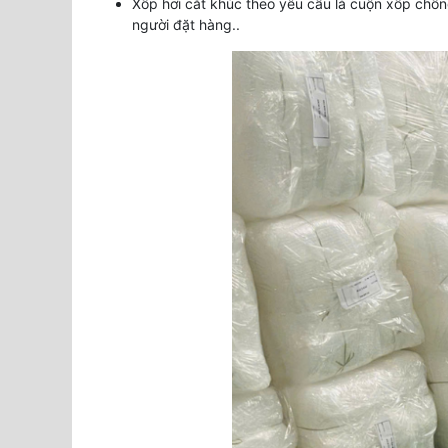
Xốp hơi cắt khúc theo yêu cầu là cuộn xốp ch
người đặt hàng..