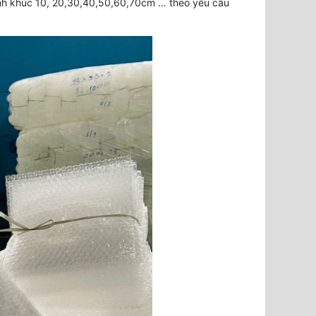
ành khúc 10, 20,30,40,50,60,70cm … theo yêu cầu