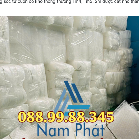
ống sốc từ cuộn có khổ thông thường 1m4, 1m5, 2m được cắt nhỏ th