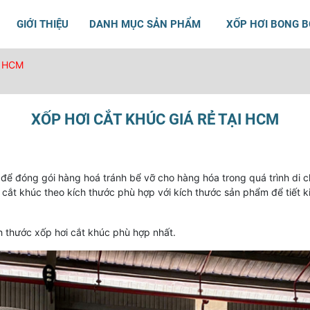
GIỚI THIỆU
DANH MỤC SẢN PHẨM
XỐP HƠI BONG 
I HCM
XỐP HƠI CẮT KHÚC GIÁ RẺ TẠI HCM
ể đóng gói hàng hoá tránh bể vỡ cho hàng hóa trong quá trình di ch
cắt khúc theo kích thước phù hợp với kích thước sản phẩm để tiết k
h thước xốp hơi cắt khúc phù hợp nhất.