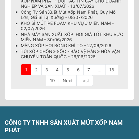
XỐP NAM PHÁT - ĐỐI TÁC TIN CẬY CHO DOANH
NGHIỆP VÀ SẢN XUẤT - 13/07/2026
Công Ty Sản Xuất Mút Xốp Nam Phát, Quy Mô
Lớn, Giá Sỉ Tại Xưởng - 08/07/2026
KHO SỈ MÚT PE FOAM KHU VỰC MIỀN NAM -
02/07/2026
NHÀ MÁY SẢN XUẤT XỐP HƠI GIÁ TỐT KHU VỰC
MIỀN NAM - 30/06/2026
MÀNG XỐP HƠI BÓNG KHÍ TO - 27/06/2026
TÚI XỐP CHỐNG SỐC - BẢO VỆ HÀNG HÓA VẬN
CHUYỂN TOÀN QUỐC - 26/06/2026
1
2
3
4
5
6
7
...
18
19
Next
Last
CÔNG TY TNHH SẢN XUẤT MÚT XỐP NAM
PHÁT