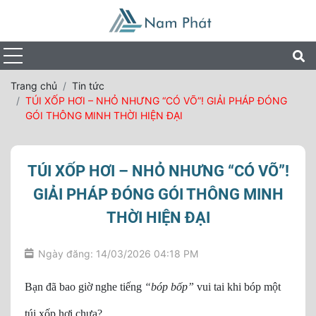
Trang chủ
Tin tức
TÚI XỐP HƠI – NHỎ NHƯNG “CÓ VÕ”! GIẢI PHÁP ĐÓNG
GÓI THÔNG MINH THỜI HIỆN ĐẠI
TÚI XỐP HƠI – NHỎ NHƯNG “CÓ VÕ”!
GIẢI PHÁP ĐÓNG GÓI THÔNG MINH
THỜI HIỆN ĐẠI
Ngày đăng: 14/03/2026 04:18 PM
Bạn đã bao giờ nghe tiếng
“bóp bốp”
vui tai khi bóp một
túi xốp hơi chưa?