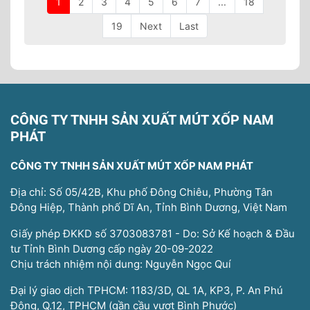
1
2
3
4
5
6
7
...
18
19
Next
Last
CÔNG TY TNHH SẢN XUẤT MÚT XỐP NAM
PHÁT
CÔNG TY TNHH SẢN XUẤT MÚT XỐP NAM PHÁT
Địa chỉ: Số 05/42B, Khu phố Đông Chiêu, Phường Tân
Đông Hiệp, Thành phố Dĩ An, Tỉnh Bình Dương, Việt Nam
Giấy phép ĐKKD số 3703083781 - Do: Sở Kế hoạch & Đầu
tư Tỉnh Bình Dương cấp ngày 20-09-2022
Chịu trách nhiệm nội dung: Nguyễn Ngọc Quí
Đại lý giao dịch TPHCM: 1183/3D, QL 1A, KP3, P. An Phú
Đông, Q.12, TPHCM (gần cầu vượt Bình Phước)