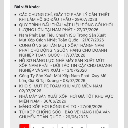
Bài viết khác:
CÁC CHỨNG CHỈ, GIẤY TỜ PHÁP LÝ CẦN THIẾT
KHI LÀM HỒ SƠ ĐẤU THẦU - 29/07/2026
QUY TRÌNH ĐẤU THẦU VẬT LIỆU ĐÓNG GÓI KHỐI
LƯỢNG LỚN TẠI NAM PHÁT - 27/07/2026
Nam Phát Đạt Tiêu Chuẩn ISO Trong Sản Xuất
Mút Xốp Cách Nhiệt Toàn Quốc - 21/07/2026
CUNG ỨNG 50 TẤN MÚT XỐP/THÁNG- NAM
PHÁT CHỦ ĐỘNG NGUỒN HÀNG CHO DOANH
NGHIỆP TOÀN QUỐC - 17/07/2026
HỒ SƠ NĂNG LỰC NHÀ MÁY SẢN XUẤT MÚT
XỐP NAM PHÁT - ĐỐI TÁC TIN CẬY CHO DOANH
NGHIỆP VÀ SẢN XUẤT - 13/07/2026
Công Ty Sản Xuất Mút Xốp Nam Phát, Quy Mô
Lớn, Giá Sỉ Tại Xưởng - 08/07/2026
KHO SỈ MÚT PE FOAM KHU VỰC MIỀN NAM -
02/07/2026
NHÀ MÁY SẢN XUẤT XỐP HƠI GIÁ TỐT KHU VỰC
MIỀN NAM - 30/06/2026
MÀNG XỐP HƠI BÓNG KHÍ TO - 27/06/2026
TÚI XỐP CHỐNG SỐC - BẢO VỆ HÀNG HÓA VẬN
CHUYỂN TOÀN QUỐC - 26/06/2026