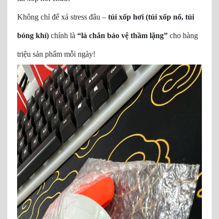
Không chỉ để xả stress đâu –
túi xốp hơi (túi xốp nổ, túi
bóng khí)
chính là
“lá chắn bảo vệ thầm lặng”
cho hàng
triệu sản phẩm mỗi ngày!