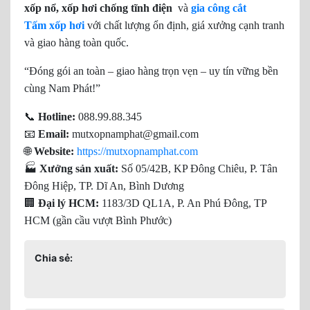
xốp nổ, xốp hơi chống tĩnh điện
và
gia công cắt
Tấm xốp hơi
với chất lượng ổn định, giá xưởng cạnh tranh
và giao hàng toàn quốc.
“Đóng gói an toàn – giao hàng trọn vẹn – uy tín vững bền
cùng Nam Phát!”
📞
Hotline:
088.99.88.345
📧
Email:
mutxopnamphat@gmail.com
🌐
Website:
https://mutxopnamphat.com
🏭
Xưởng sản xuất:
Số 05/42B, KP Đông Chiêu, P. Tân
Đông Hiệp, TP. Dĩ An, Bình Dương
🏢
Đại lý HCM:
1183/3D QL1A, P. An Phú Đông, TP
HCM (gần cầu vượt Bình Phước)
Chia sẻ: