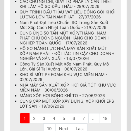
CÁC CHỨNG CHỈ, GIẤY TỜ PHÁP LÝ CẦN THIẾT
KHI LÀM HỒ SƠ ĐẤU THẦU - 29/07/2026
QUY TRÌNH ĐẤU THẦU VẬT LIỆU ĐÓNG GÓI KHỐI
LƯỢNG LỚN TẠI NAM PHÁT - 27/07/2026
Nam Phát Đạt Tiêu Chuẩn ISO Trong Sản Xuất
Mút Xốp Cách Nhiệt Toàn Quốc - 21/07/2026
CUNG ỨNG 50 TẤN MÚT XỐP/THÁNG- NAM
PHÁT CHỦ ĐỘNG NGUỒN HÀNG CHO DOANH
NGHIỆP TOÀN QUỐC - 17/07/2026
HỒ SƠ NĂNG LỰC NHÀ MÁY SẢN XUẤT MÚT
XỐP NAM PHÁT - ĐỐI TÁC TIN CẬY CHO DOANH
NGHIỆP VÀ SẢN XUẤT - 13/07/2026
Công Ty Sản Xuất Mút Xốp Nam Phát, Quy Mô
Lớn, Giá Sỉ Tại Xưởng - 08/07/2026
KHO SỈ MÚT PE FOAM KHU VỰC MIỀN NAM -
02/07/2026
NHÀ MÁY SẢN XUẤT XỐP HƠI GIÁ TỐT KHU VỰC
MIỀN NAM - 30/06/2026
MÀNG XỐP HƠI BÓNG KHÍ TO - 27/06/2026
CUNG CẤP MÚT XỐP XÂY DỰNG, XỐP KHỐI EPS
LÓT SÀN - 19/06/2026
1
2
3
4
5
6
7
...
18
19
Next
Last