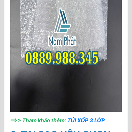
==>> Tham khảo thêm:
TÚI XỐP 3 LỚP