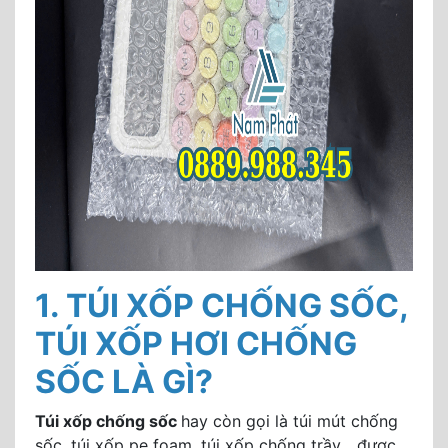
1. TÚI XỐP CHỐNG SỐC,
TÚI XỐP HƠI CHỐNG
SỐC LÀ GÌ?
Túi xốp chống sốc
hay còn gọi là túi mút chống
sốc, túi xốp pe foam, túi xốp chống trầy... được