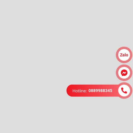
Zalo
Hotline:
0889988345