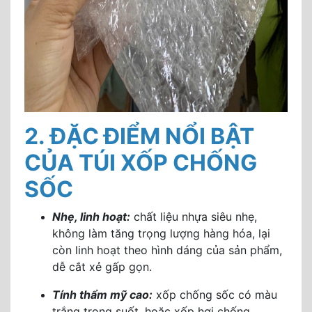
2. ĐẶC ĐIỂM NỔI BẬT
CỦA TÚI XỐP CHỐNG
SỐC
Nhẹ, linh hoạt:
chất liệu nhựa siêu nhẹ,
không làm tăng trọng lượng hàng hóa, lại
còn linh hoạt theo hình dáng của sản phẩm,
dễ cắt xẻ gấp gọn.
Tính thẩm mỹ cao:
xốp chống sốc có màu
trắng trong suốt, hoặc xốp hơi chống