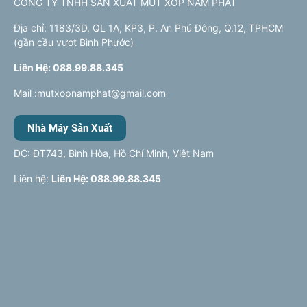
CÔNG TY TNHH SẢN XUẤT MÚT XỐP NAM PHÁT
Địa chỉ: 1183/3D, QL 1A, KP3, P. An Phú Đông, Q.12, TPHCM
(gần cầu vượt Bình Phước)
Liên Hệ: 088.99.88.345
Mail :mutxopnamphat@gmail.com
Nhà Máy Sản Xuất
DC: ĐT743, Bình Hòa, Hồ Chí Minh, Việt Nam
Liên hệ:
Liên Hệ: 088.99.88.345