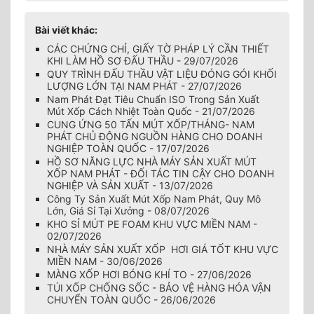
Bài viết khác:
CÁC CHỨNG CHỈ, GIẤY TỜ PHÁP LÝ CẦN THIẾT
KHI LÀM HỒ SƠ ĐẤU THẦU - 29/07/2026
QUY TRÌNH ĐẤU THẦU VẬT LIỆU ĐÓNG GÓI KHỐI
LƯỢNG LỚN TẠI NAM PHÁT - 27/07/2026
Nam Phát Đạt Tiêu Chuẩn ISO Trong Sản Xuất
Mút Xốp Cách Nhiệt Toàn Quốc - 21/07/2026
CUNG ỨNG 50 TẤN MÚT XỐP/THÁNG- NAM
PHÁT CHỦ ĐỘNG NGUỒN HÀNG CHO DOANH
NGHIỆP TOÀN QUỐC - 17/07/2026
HỒ SƠ NĂNG LỰC NHÀ MÁY SẢN XUẤT MÚT
XỐP NAM PHÁT - ĐỐI TÁC TIN CẬY CHO DOANH
NGHIỆP VÀ SẢN XUẤT - 13/07/2026
Công Ty Sản Xuất Mút Xốp Nam Phát, Quy Mô
Lớn, Giá Sỉ Tại Xưởng - 08/07/2026
KHO SỈ MÚT PE FOAM KHU VỰC MIỀN NAM -
02/07/2026
NHÀ MÁY SẢN XUẤT XỐP HƠI GIÁ TỐT KHU VỰC
MIỀN NAM - 30/06/2026
MÀNG XỐP HƠI BÓNG KHÍ TO - 27/06/2026
TÚI XỐP CHỐNG SỐC - BẢO VỆ HÀNG HÓA VẬN
CHUYỂN TOÀN QUỐC - 26/06/2026