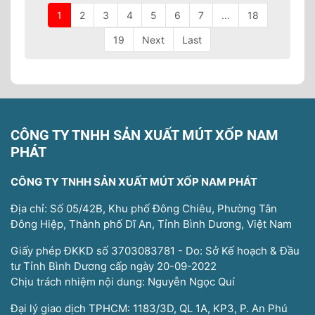
1
2
3
4
5
6
7
...
18
19
Next
Last
CÔNG TY TNHH SẢN XUẤT MÚT XỐP NAM
PHÁT
CÔNG TY TNHH SẢN XUẤT MÚT XỐP NAM PHÁT
Địa chỉ: Số 05/42B, Khu phố Đông Chiêu, Phường Tân
Đông Hiệp, Thành phố Dĩ An, Tỉnh Bình Dương, Việt Nam
Giấy phép ĐKKD số 3703083781 - Do: Sở Kế hoạch & Đầu
tư Tỉnh Bình Dương cấp ngày 20-09-2022
Chịu trách nhiệm nội dung: Nguyễn Ngọc Quí
Đại lý giao dịch TPHCM: 1183/3D, QL 1A, KP3, P. An Phú