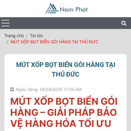
Trang chủ
Tin tức
MÚT XỐP BỌT BIỂN GÓI HÀNG TẠI THỦ ĐỨC
MÚT XỐP BỌT BIỂN GÓI HÀNG TẠI
THỦ ĐỨC
Ngày đăng: 18/04/2025 11:09 AM
MÚT XỐP BỌT BIỂN GÓI
HÀNG – GIẢI PHÁP BẢO
VỆ HÀNG HÓA TỐI ƯU