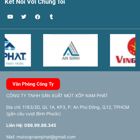
Kết Nối Với Chúng Tôi
Văn Phòng Công Ty
CÔNG TY TNHH SẢN XUẤT MÚT XỐP NAM PHÁT
Địa chỉ: 1183/3D, QL 1A, KP3, P. An Phú Đông, Q.12, TPHCM
(gần cầu vượt Bình Phước)
Liên Hệ: 088.99.88.345
Mail :mutxopnamphat@gmail.com