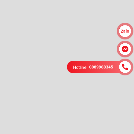
Zalo
Hotline:
0889988345