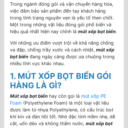
Trong ngành đóng gói và vận chuyển hàng hóa,
việc đảm bảo sản phẩm đến tay khách hàng
trong tình trạng nguyên vẹn là yếu tố then chốt.
Một trong những vật liệu đóng gói phổ biến và
hiệu quả nhất hiện nay chính là
mút xốp bọt biển
.
Với những ưu điểm vượt trội về khả năng chống
va đập, chống trầy xước và cách nhiệt,
mút xốp
bọt biển
đang ngày càng được ưa chuộng trong
nhiều lĩnh vực khác nhau.
1. MÚT XỐP BỌT BIỂN GÓI
HÀNG LÀ GÌ?
Mút xốp bọt biển
hay còn gọi là
mút xốp PE
Foam
(Polyethylene Foam) là một loại vật liệu
được làm từ nhựa Polyethylene, có cấu trúc bọt
khí kín và đàn hồi tốt. Nhờ đặc tính mềm nhẹ, dễ
cắt, uốn dẻo và không thấm nước,
mút xốp bọt