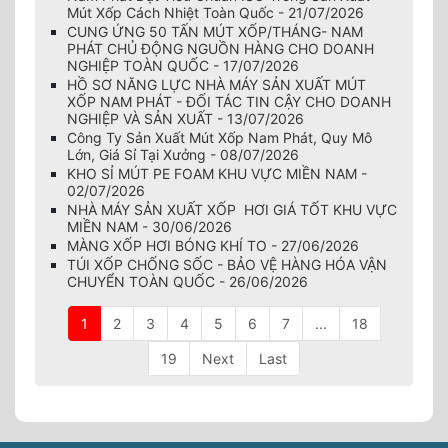
Mút Xốp Cách Nhiệt Toàn Quốc - 21/07/2026
CUNG ỨNG 50 TẤN MÚT XỐP/THÁNG- NAM
PHÁT CHỦ ĐỘNG NGUỒN HÀNG CHO DOANH
NGHIỆP TOÀN QUỐC - 17/07/2026
HỒ SƠ NĂNG LỰC NHÀ MÁY SẢN XUẤT MÚT
XỐP NAM PHÁT - ĐỐI TÁC TIN CẬY CHO DOANH
NGHIỆP VÀ SẢN XUẤT - 13/07/2026
Công Ty Sản Xuất Mút Xốp Nam Phát, Quy Mô
Lớn, Giá Sỉ Tại Xưởng - 08/07/2026
KHO SỈ MÚT PE FOAM KHU VỰC MIỀN NAM -
02/07/2026
NHÀ MÁY SẢN XUẤT XỐP HƠI GIÁ TỐT KHU VỰC
MIỀN NAM - 30/06/2026
MÀNG XỐP HƠI BÓNG KHÍ TO - 27/06/2026
TÚI XỐP CHỐNG SỐC - BẢO VỆ HÀNG HÓA VẬN
CHUYỂN TOÀN QUỐC - 26/06/2026
1
2
3
4
5
6
7
...
18
19
Next
Last