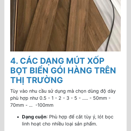
4. CÁC DẠNG MÚT XỐP
BỌT BIỂN GÓI HÀNG TRÊN
THỊ TRƯỜNG
Tùy vào nhu cầu sử dụng mà chọn dùng độ dày
phù hợp như 0.5 - 1 - 2 - 3 - 5 - ..... - 50mm -
70mm - ... -100mm
Dạng cuộn
: Phù hợp để cắt tùy ý, lót bọc
linh hoạt cho nhiều loại sản phẩm.