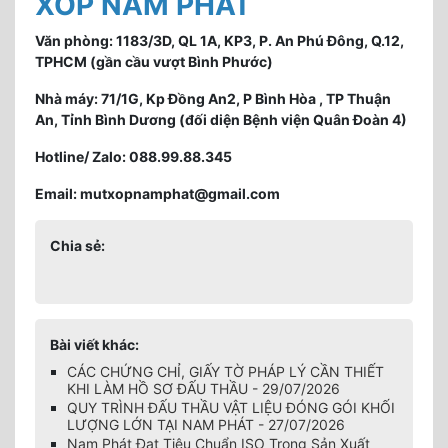
XỐP NAM PHÁT
Văn phòng: 1183/3D, QL 1A, KP3, P. An Phú Đông, Q.12,
TPHCM (gần cầu vượt Bình Phước)
Nhà máy: 71/1G, Kp Đồng An2, P Bình Hòa , TP Thuận
An, Tỉnh Bình Dương (đối diện Bệnh viện Quân Đoàn 4)
Hotline/ Zalo: 088.99.88.345
Email: mutxopnamphat@gmail.com
Chia sẻ:
Bài viết khác:
CÁC CHỨNG CHỈ, GIẤY TỜ PHÁP LÝ CẦN THIẾT
KHI LÀM HỒ SƠ ĐẤU THẦU - 29/07/2026
QUY TRÌNH ĐẤU THẦU VẬT LIỆU ĐÓNG GÓI KHỐI
LƯỢNG LỚN TẠI NAM PHÁT - 27/07/2026
Nam Phát Đạt Tiêu Chuẩn ISO Trong Sản Xuất