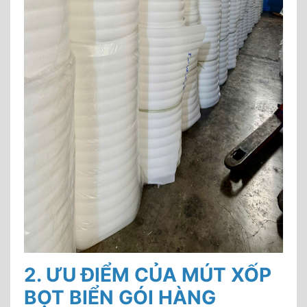
2. ƯU ĐIỂM CỦA MÚT XỐP
BỌT BIỂN GÓI HÀNG