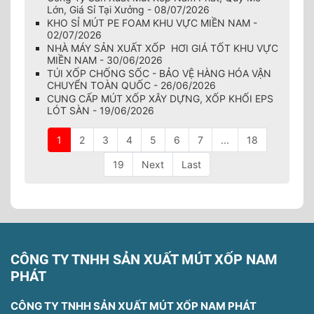
Lớn, Giá Sỉ Tại Xưởng - 08/07/2026
KHO SỈ MÚT PE FOAM KHU VỰC MIỀN NAM -
02/07/2026
NHÀ MÁY SẢN XUẤT XỐP HƠI GIÁ TỐT KHU VỰC
MIỀN NAM - 30/06/2026
TÚI XỐP CHỐNG SỐC - BẢO VỆ HÀNG HÓA VẬN
CHUYỂN TOÀN QUỐC - 26/06/2026
CUNG CẤP MÚT XỐP XÂY DỰNG, XỐP KHỐI EPS
LÓT SÀN - 19/06/2026
1
2
3
4
5
6
7
...
18
19
Next
Last
CÔNG TY TNHH SẢN XUẤT MÚT XỐP NAM
PHÁT
CÔNG TY TNHH SẢN XUẤT MÚT XỐP NAM PHÁT