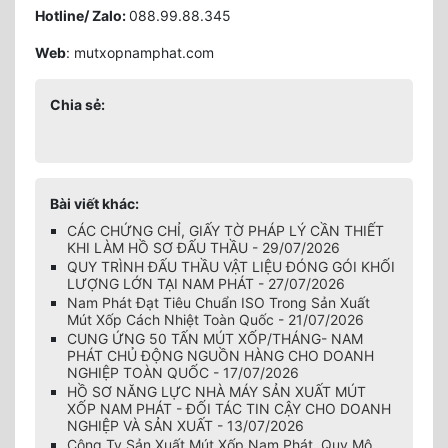
Hotline/ Zalo:
088.99.88.345
Web
: mutxopnamphat.com
Chia sẻ:
Bài viết khác:
CÁC CHỨNG CHỈ, GIẤY TỜ PHÁP LÝ CẦN THIẾT
KHI LÀM HỒ SƠ ĐẤU THẦU - 29/07/2026
QUY TRÌNH ĐẤU THẦU VẬT LIỆU ĐÓNG GÓI KHỐI
LƯỢNG LỚN TẠI NAM PHÁT - 27/07/2026
Nam Phát Đạt Tiêu Chuẩn ISO Trong Sản Xuất
Mút Xốp Cách Nhiệt Toàn Quốc - 21/07/2026
CUNG ỨNG 50 TẤN MÚT XỐP/THÁNG- NAM
PHÁT CHỦ ĐỘNG NGUỒN HÀNG CHO DOANH
NGHIỆP TOÀN QUỐC - 17/07/2026
HỒ SƠ NĂNG LỰC NHÀ MÁY SẢN XUẤT MÚT
XỐP NAM PHÁT - ĐỐI TÁC TIN CẬY CHO DOANH
NGHIỆP VÀ SẢN XUẤT - 13/07/2026
Công Ty Sản Xuất Mút Xốp Nam Phát, Quy Mô