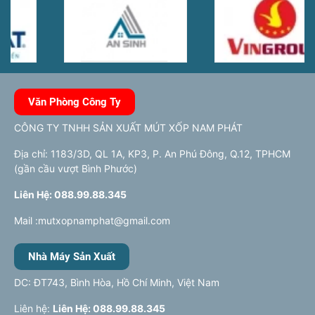
Văn Phòng Công Ty
CÔNG TY TNHH SẢN XUẤT MÚT XỐP NAM PHÁT
Địa chỉ: 1183/3D, QL 1A, KP3, P. An Phú Đông, Q.12, TPHCM
(gần cầu vượt Bình Phước)
Liên Hệ: 088.99.88.345
Mail :mutxopnamphat@gmail.com
Nhà Máy Sản Xuất
DC: ĐT743, Bình Hòa, Hồ Chí Minh, Việt Nam
Liên hệ:
Liên Hệ: 088.99.88.345