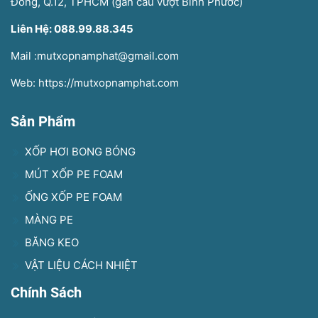
Đông, Q.12, TPHCM (gần cầu vượt Bình Phước)
Liên Hệ: 088.99.88.345
Mail :mutxopnamphat@gmail.com
Web: https://mutxopnamphat.com
Sản Phẩm
XỐP HƠI BONG BÓNG
MÚT XỐP PE FOAM
ỐNG XỐP PE FOAM
MÀNG PE
BĂNG KEO
VẬT LIỆU CÁCH NHIỆT
Chính Sách