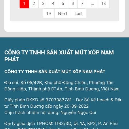
1
2
3
4
5
6
7
...
18
19
Next
Last
CÔNG TY TNHH SẢN XUẤT MÚT XỐP NAM
PHÁT
CÔNG TY TNHH SẢN XUẤT MÚT XỐP NAM PHÁT
Địa chỉ: Số 05/42B, Khu phố Đông Chiêu, Phường Tân
Đông Hiệp, Thành phố Dĩ An, Tỉnh Bình Dương, Việt Nam
Giấy phép ĐKKD số 3703083781 - Do: Sở Kế hoạch & Đầu
tư Tỉnh Bình Dương cấp ngày 20-09-2022
Chịu trách nhiệm nội dung: Nguyễn Ngọc Quí
Đại lý giao dịch TPHCM: 1183/3D, QL 1A, KP3, P. An Phú