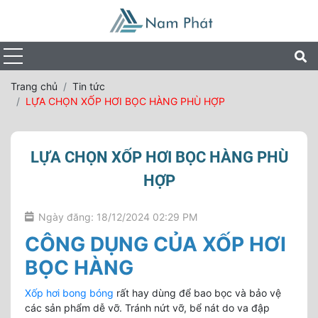
Trang chủ
Tin tức
LỰA CHỌN XỐP HƠI BỌC HÀNG PHÙ HỢP
LỰA CHỌN XỐP HƠI BỌC HÀNG PHÙ
HỢP
Ngày đăng: 18/12/2024 02:29 PM
CÔNG DỤNG CỦA XỐP HƠI
BỌC HÀNG
Xốp hơi bong bóng
rất hay dùng để bao bọc và bảo vệ
các sản phẩm dễ vỡ. Tránh nứt vỡ, bể nát do va đập