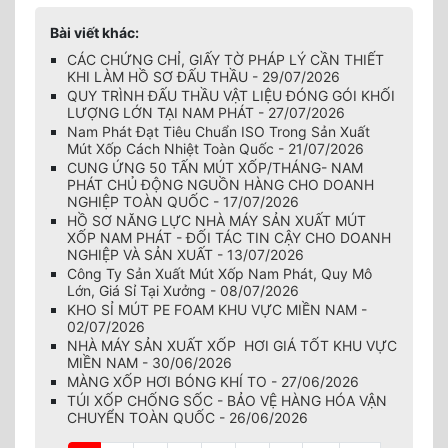
Bài viết khác:
CÁC CHỨNG CHỈ, GIẤY TỜ PHÁP LÝ CẦN THIẾT
KHI LÀM HỒ SƠ ĐẤU THẦU - 29/07/2026
QUY TRÌNH ĐẤU THẦU VẬT LIỆU ĐÓNG GÓI KHỐI
LƯỢNG LỚN TẠI NAM PHÁT - 27/07/2026
Nam Phát Đạt Tiêu Chuẩn ISO Trong Sản Xuất
Mút Xốp Cách Nhiệt Toàn Quốc - 21/07/2026
CUNG ỨNG 50 TẤN MÚT XỐP/THÁNG- NAM
PHÁT CHỦ ĐỘNG NGUỒN HÀNG CHO DOANH
NGHIỆP TOÀN QUỐC - 17/07/2026
HỒ SƠ NĂNG LỰC NHÀ MÁY SẢN XUẤT MÚT
XỐP NAM PHÁT - ĐỐI TÁC TIN CẬY CHO DOANH
NGHIỆP VÀ SẢN XUẤT - 13/07/2026
Công Ty Sản Xuất Mút Xốp Nam Phát, Quy Mô
Lớn, Giá Sỉ Tại Xưởng - 08/07/2026
KHO SỈ MÚT PE FOAM KHU VỰC MIỀN NAM -
02/07/2026
NHÀ MÁY SẢN XUẤT XỐP HƠI GIÁ TỐT KHU VỰC
MIỀN NAM - 30/06/2026
MÀNG XỐP HƠI BÓNG KHÍ TO - 27/06/2026
TÚI XỐP CHỐNG SỐC - BẢO VỆ HÀNG HÓA VẬN
CHUYỂN TOÀN QUỐC - 26/06/2026