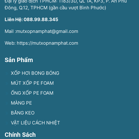
Đại lý giao dịch TPHCM: 1183/3D, QL 1A, KP3, P. An Phú
Đông, Q.12, TPHCM (gần cầu vượt Bình Phước)
Liên Hệ: 088.99.88.345
Mail :mutxopnamphat@gmail.com
Web: https://mutxopnamphat.com
Sản Phẩm
XỐP HƠI BONG BÓNG
MÚT XỐP PE FOAM
ỐNG XỐP PE FOAM
MÀNG PE
BĂNG KEO
VẬT LIỆU CÁCH NHIỆT
Chính Sách