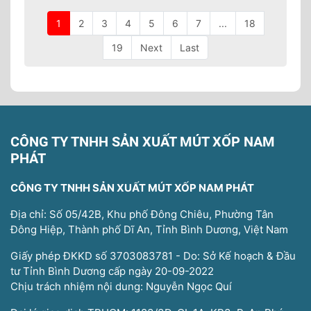
1
2
3
4
5
6
7
...
18
19
Next
Last
CÔNG TY TNHH SẢN XUẤT MÚT XỐP NAM
PHÁT
CÔNG TY TNHH SẢN XUẤT MÚT XỐP NAM PHÁT
Địa chỉ: Số 05/42B, Khu phố Đông Chiêu, Phường Tân
Đông Hiệp, Thành phố Dĩ An, Tỉnh Bình Dương, Việt Nam
Giấy phép ĐKKD số 3703083781 - Do: Sở Kế hoạch & Đầu
tư Tỉnh Bình Dương cấp ngày 20-09-2022
Chịu trách nhiệm nội dung: Nguyễn Ngọc Quí