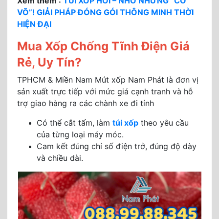
Xem thêm :
TÚI XỐP HƠI – NHỎ NHƯNG “CÓ
VÕ”! GIẢI PHÁP ĐÓNG GÓI THÔNG MINH THỜI
HIỆN ĐẠI
Mua Xốp Chống Tĩnh Điện Giá
Rẻ, Uy Tín?
TPHCM & Miền Nam Mút xốp Nam Phát là đơn vị
sản xuất trực tiếp với mức giá cạnh tranh và hỗ
trợ giao hàng ra các chành xe đi tỉnh
Có thể cắt tấm, làm
túi xốp
theo yêu cầu
của từng loại máy móc.
Cam kết đúng chỉ số điện trở, đúng độ dày
và chiều dài.