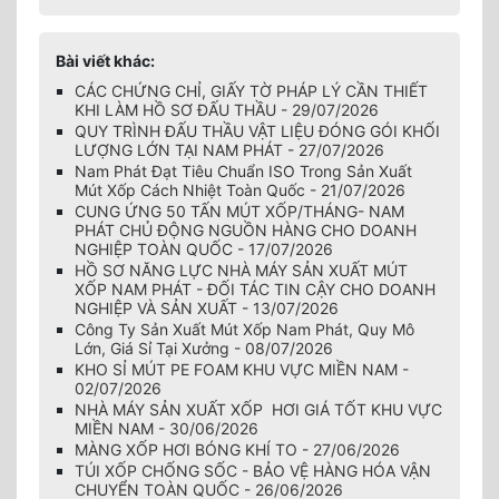
Bài viết khác:
CÁC CHỨNG CHỈ, GIẤY TỜ PHÁP LÝ CẦN THIẾT
KHI LÀM HỒ SƠ ĐẤU THẦU - 29/07/2026
QUY TRÌNH ĐẤU THẦU VẬT LIỆU ĐÓNG GÓI KHỐI
LƯỢNG LỚN TẠI NAM PHÁT - 27/07/2026
Nam Phát Đạt Tiêu Chuẩn ISO Trong Sản Xuất
Mút Xốp Cách Nhiệt Toàn Quốc - 21/07/2026
CUNG ỨNG 50 TẤN MÚT XỐP/THÁNG- NAM
PHÁT CHỦ ĐỘNG NGUỒN HÀNG CHO DOANH
NGHIỆP TOÀN QUỐC - 17/07/2026
HỒ SƠ NĂNG LỰC NHÀ MÁY SẢN XUẤT MÚT
XỐP NAM PHÁT - ĐỐI TÁC TIN CẬY CHO DOANH
NGHIỆP VÀ SẢN XUẤT - 13/07/2026
Công Ty Sản Xuất Mút Xốp Nam Phát, Quy Mô
Lớn, Giá Sỉ Tại Xưởng - 08/07/2026
KHO SỈ MÚT PE FOAM KHU VỰC MIỀN NAM -
02/07/2026
NHÀ MÁY SẢN XUẤT XỐP HƠI GIÁ TỐT KHU VỰC
MIỀN NAM - 30/06/2026
MÀNG XỐP HƠI BÓNG KHÍ TO - 27/06/2026
TÚI XỐP CHỐNG SỐC - BẢO VỆ HÀNG HÓA VẬN
CHUYỂN TOÀN QUỐC - 26/06/2026