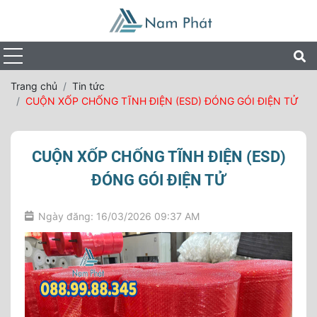
Trang chủ
Tin tức
CUỘN XỐP CHỐNG TĨNH ĐIỆN (ESD) ĐÓNG GÓI ĐIỆN TỬ
CUỘN XỐP CHỐNG TĨNH ĐIỆN (ESD)
ĐÓNG GÓI ĐIỆN TỬ
Ngày đăng: 16/03/2026 09:37 AM