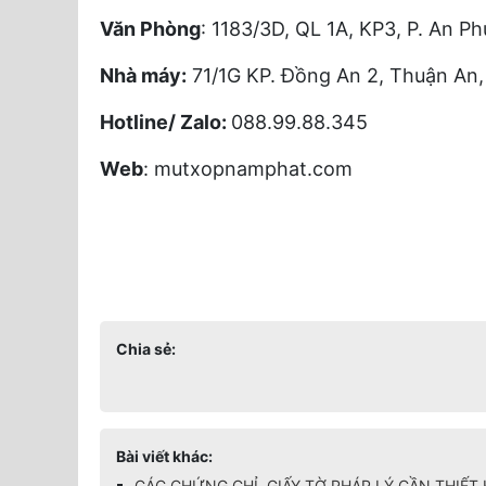
Văn Phòng
: 1183/3D, QL 1A, KP3, P. An 
Nhà máy:
71/1G KP. Đồng An 2, Thuận An
Hotline/ Zalo:
088.99.88.345
Web
: mutxopnamphat.com
Chia sẻ:
Bài viết khác:
CÁC CHỨNG CHỈ, GIẤY TỜ PHÁP LÝ CẦN THIẾT 