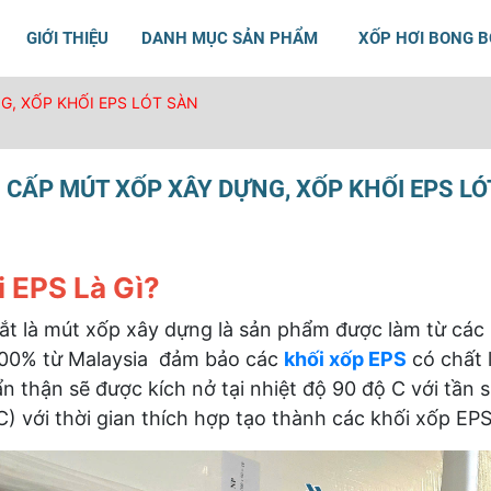
GIỚI THIỆU
DANH MỤC SẢN PHẨM
XỐP HƠI BONG 
, XỐP KHỐI EPS LÓT SÀN
 CẤP MÚT XỐP XÂY DỰNG, XỐP KHỐI EPS LÓ
 EPS Là Gì?
tắt là mút xốp xây dựng là sản phẩm được làm từ các
100% từ Malaysia đảm bảo các
khối xốp EPS
có chất 
n thận sẽ được kích nở tại nhiệt độ 90 độ C với tần 
 C) với thời gian thích hợp tạo thành các khối xốp EP