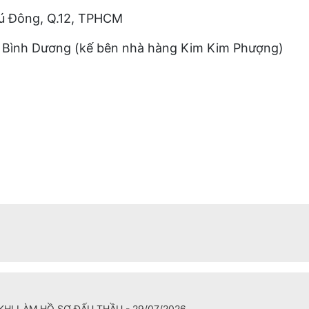
Phú Đông, Q.12, TPHCM
, Bình Dương (kế bên nhà hàng Kim Kim Phượng)
KHI LÀM HỒ SƠ ĐẤU THẦU - 29/07/2026