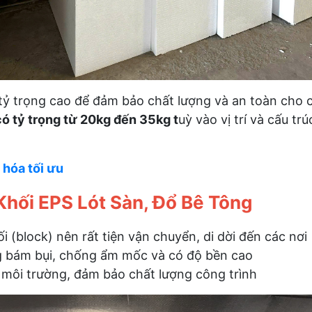
tỷ trọng cao để đảm bảo chất lượng và an toàn cho c
ó tỷ trọng từ 20kg đến 35kg t
uỳ vào vị trí và cấu tr
hóa tối ưu
Khối EPS Lót Sàn, Đổ Bê Tông
 (block) nên rất tiện vận chuyển, di dời đến các nơi
g bám bụi, chống ẩm mốc và có độ bền cao
 môi trường, đảm bảo chất lượng công trình