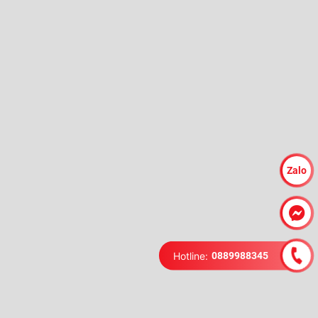
Zalo
Hotline:
0889988345