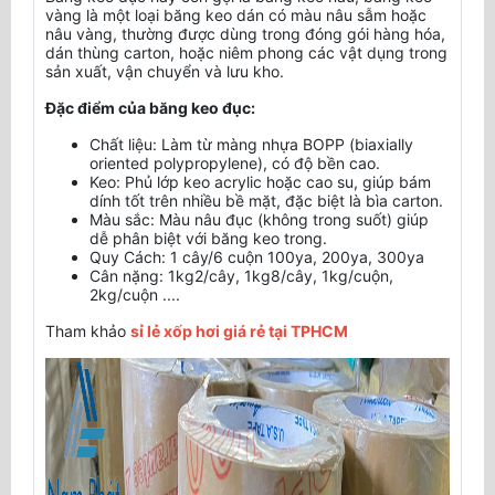
vàng là một loại băng keo dán có màu nâu sẫm hoặc
nâu vàng, thường được dùng trong đóng gói hàng hóa,
dán thùng carton, hoặc niêm phong các vật dụng trong
sản xuất, vận chuyển và lưu kho.
Đặc điểm của băng keo đục:
Chất liệu: Làm từ màng nhựa BOPP (biaxially
oriented polypropylene), có độ bền cao.
Keo: Phủ lớp keo acrylic hoặc cao su, giúp bám
dính tốt trên nhiều bề mặt, đặc biệt là bìa carton.
Màu sắc: Màu nâu đục (không trong suốt) giúp
dễ phân biệt với băng keo trong.
Quy Cách: 1 cây/6 cuộn 100ya, 200ya, 300ya
Cân nặng: 1kg2/cây, 1kg8/cây, 1kg/cuộn,
2kg/cuộn ....
Tham khảo
sỉ lẻ xốp hơi giá rẻ tại TPHCM