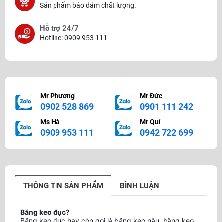
Sản phẩm bảo đảm chất lượng.
Hỗ trợ 24/7
Hotline: 0909 953 111
Mr Phương
Mr Đức
0902 528 869
0901 111 242
Ms Hà
Mr Quí
0909 953 111
0942 722 699
THÔNG TIN SẢN PHẨM
BÌNH LUẬN
Băng keo đục?
Băng keo đục hay còn gọi là băng keo nâu, băng keo