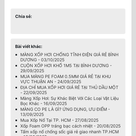
Chia sẻ:
Bài viết khác:
MÀNG XỐP HƠI CHỐNG TĨNH ĐIỆN GIÁ RẺ BÌNH
DƯƠNG - 03/10/2025
CUỘN XỐP HƠI KHỔ 1M5 TẠI BÌNH DƯƠNG -
29/09/2025
MUA MÀNG PE FOAM 0.5MM GIÁ RẺ TẠI KHU
VỰC THUẬN AN - 24/09/2025
ĐỊA CHỈ MUA XỐP HƠI GIÁ RẺ TẠI THỦ DẦU MỘT
- 22/09/2025
Màng Xốp Hơi: Sự Khác Biệt Với Các Loại Vật Liệu
Bọc Khác - 16/09/2025
MÀNG CO PE LÀ GÌ? ỨNG DỤNG, ƯU ĐIỂM -
13/09/2025
Mua Xốp Nổ Tại TP. HCM - 27/08/2025
Xốp Foam OPP tráng bạc cách nhiệt - 20/08/2025
Tấm xốp nổ chống sốc giá rẻ giao nhanh TP.HCM