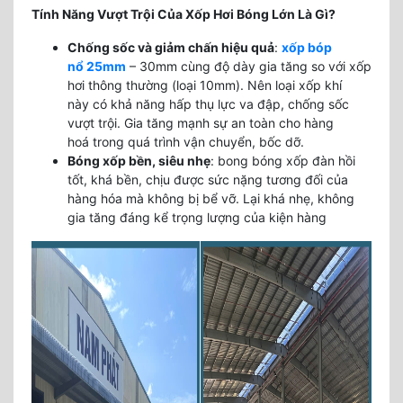
Tính Năng Vượt Trội Của Xốp Hơi Bóng Lớn Là Gì?
Chống sốc và giảm chấn hiệu quả
:
xốp bóp
nổ 25mm
– 30mm cùng độ dày gia tăng so với xốp
hơi thông thường (loại 10mm). Nên loại xốp khí
này có khả năng hấp thụ lực va đập, chống sốc
vượt trội. Gia tăng mạnh sự an toàn cho hàng
hoá trong quá trình vận chuyển, bốc dỡ.
Bóng xốp bền, siêu nhẹ
: bong bóng xốp đàn hồi
tốt, khá bền, chịu được sức nặng tương đối của
hàng hóa mà không bị bể vỡ. Lại khá nhẹ, không
gia tăng đáng kể trọng lượng của kiện hàng