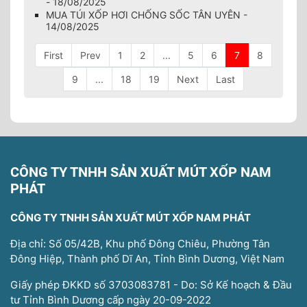
- 18/08/2025
MUA TÚI XỐP HƠI CHỐNG SỐC TÂN UYÊN -
14/08/2025
First
Prev
1
2
...
5
6
7
8
9
...
18
19
Next
Last
CÔNG TY TNHH SẢN XUẤT MÚT XỐP NAM
PHÁT
CÔNG TY TNHH SẢN XUẤT MÚT XỐP NAM PHÁT
Địa chỉ: Số 05/42B, Khu phố Đông Chiêu, Phường Tân
Đông Hiệp, Thành phố Dĩ An, Tỉnh Bình Dương, Việt Nam
Giấy phép ĐKKD số 3703083781 - Do: Sở Kế hoạch & Đầu
tư Tỉnh Bình Dương cấp ngày 20-09-2022