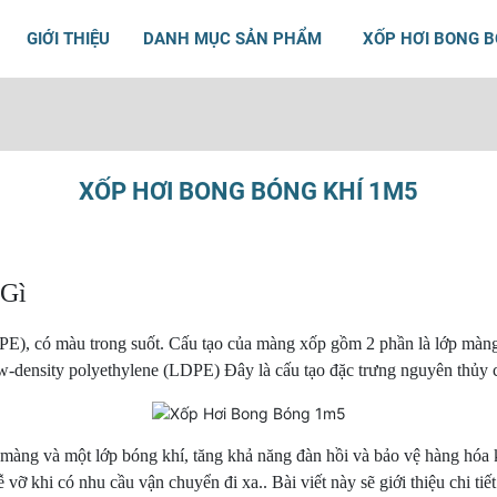
GIỚI THIỆU
DANH MỤC SẢN PHẨM
XỐP HƠI BONG 
XỐP HƠI BONG BÓNG KHÍ 1M5
 Gì
E), có màu trong suốt. Cấu tạo của màng xốp gồm 2 phần là lớp màn
w-density polyethylene (LDPE) Đây là cấu tạo đặc trưng nguyên thủy
 màng và một lớp bóng khí, tăng khả năng đàn hồi và bảo vệ hàng hóa
ỡ khi có nhu cầu vận chuyển đi xa.. Bài viết này sẽ giới thiệu chi tiế