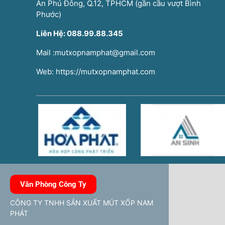
An Phú Đông, Q.12, TPHCM (gần cầu vượt Bình
Phước)
Liên Hệ: 088.99.88.345
Mail :mutxopnamphat@gmail.com
Web: https://mutxopnamphat.com
Văn Phòng Công Ty
CÔNG TY TNHH SẢN XUẤT MÚT XỐP NAM
PHÁT