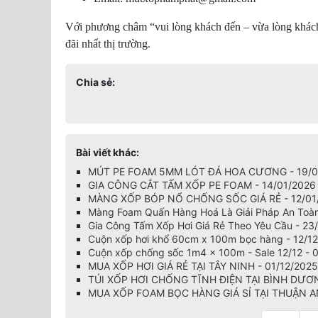
Với phương châm “vui lòng khách đến – vừa lòng khách 
.
đãi nhất thị trường
Chia sẻ:
Bài viết khác:
MÚT PE FOAM 5MM LÓT ĐÁ HOA CƯƠNG - 19/0
GIA CÔNG CẮT TẤM XỐP PE FOAM - 14/01/2026
MÀNG XỐP BÓP NỔ CHỐNG SỐC GIÁ RẺ - 12/01
Màng Foam Quấn Hàng Hoá Là Giải Pháp An Toà
Gia Công Tấm Xốp Hơi Giá Rẻ Theo Yêu Cầu - 23
Cuộn xốp hơi khổ 60cm x 100m bọc hàng - 12/1
Cuộn xốp chống sốc 1m4 x 100m - Sale 12/12 - 
MUA XỐP HƠI GIÁ RẺ TẠI TÂY NINH - 01/12/2025
TÚI XỐP HƠI CHỐNG TĨNH ĐIỆN TẠI BÌNH DƯƠN
MUA XỐP FOAM BỌC HÀNG GIÁ SỈ TẠI THUẬN AN