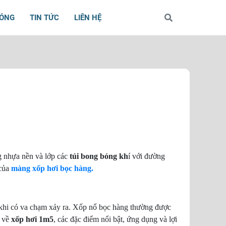
BÓNG
TIN TỨC
LIÊN HỆ
g nhựa nền và lớp các
túi bong bóng kh
í với đường
 của
màng xốp hơi bọc hàng.
 khi có va chạm xảy ra. Xốp nổ bọc hàng thường được
t về
xốp hơi 1m5
, các đặc điểm nổi bật, ứng dụng và lợi