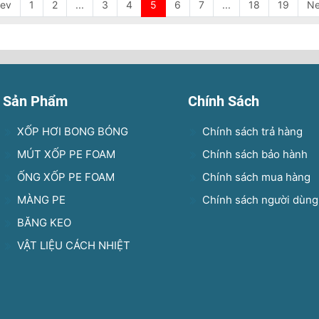
rev
1
2
...
3
4
5
6
7
...
18
19
Ne
Sản Phẩm
Chính Sách
XỐP HƠI BONG BÓNG
Chính sách trả hàng
MÚT XỐP PE FOAM
Chính sách bảo hành
ỐNG XỐP PE FOAM
Chính sách mua hàng
MÀNG PE
Chính sách người dùng
BĂNG KEO
VẬT LIỆU CÁCH NHIỆT