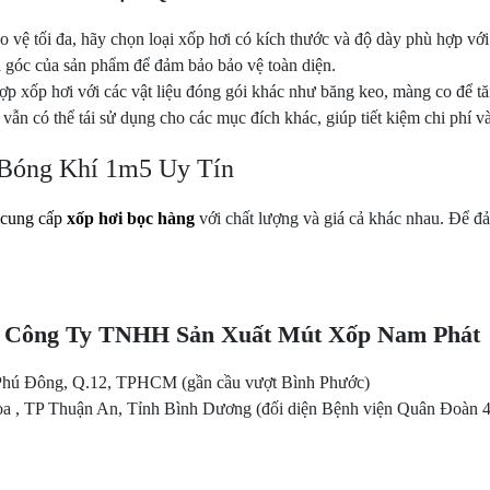
vệ tối đa, hãy chọn loại xốp hơi có kích thước và độ dày phù hợp với
 góc của sản phẩm để đảm bảo bảo vệ toàn diện.
 xốp hơi với các vật liệu đóng gói khác như băng keo, màng co để t
vẫn có thể tái sử dụng cho các mục đích khác, giúp tiết kiệm chi phí v
Bóng Khí 1m5 Uy Tín
cung cấp
xốp hơi bọc hàng
với chất lượng và giá cả khác nhau. Để đ
Công Ty TNHH Sản Xuất Mút Xốp Nam Phát
 Phú Đông, Q.12, TPHCM (gần cầu vượt Bình Phước)
a , TP Thuận An, Tỉnh Bình Dương (đối diện Bệnh viện Quân Đoàn 