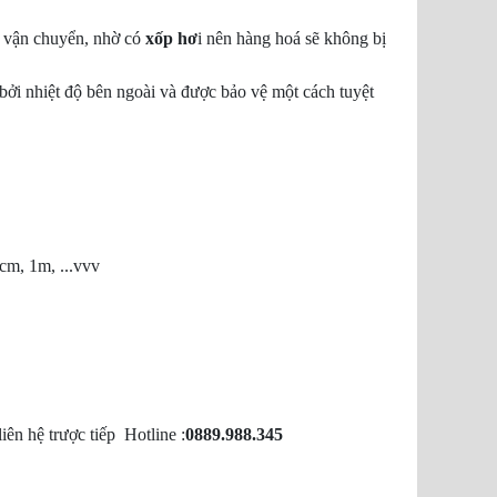
h vận chuyển, nhờ có
xốp hơ
i nên hàng hoá sẽ không bị
bởi nhiệt độ bên ngoài và được bảo vệ một cách tuyệt
m, 1m, ...vvv
iên hệ trược tiếp Hotline :
0889.988.345