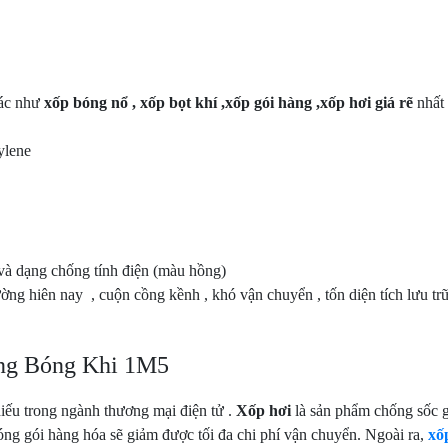
hác như
xốp bóng nổ , xốp bọt khí ,xốp gói hàng ,xốp hơi giá rẽ
nhất
ylene
và dạng chống tính điện (màu hồng)
ường hiên nay , cuộn cồng kềnh , khó vận chuyển , tốn diện tích lưu tr
ng Bóng Khi 1M5
hiếu trong ngành thương mại điện tử .
Xốp hơi
là sản phẩm chống sốc gi
óng gói hàng hóa sẽ giảm được tối đa chi phí vận chuyển. Ngoài ra,
xố