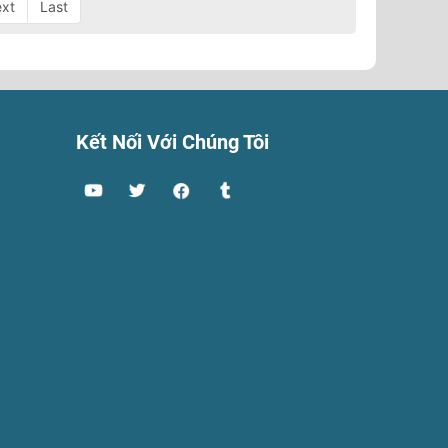
xt
Last
Kết Nối Với Chúng Tôi