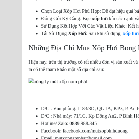
Chọn Loại Xốp Hơi Phù Hợp: Để đạt hiệu quả bảo 
Đóng Gói Kỹ Càng: Bọc
xốp hơi
kín các cạnh và
Sử Dụng Kết Hợp Với Các Vật Liệu Khác: Kết hợp
Tái Sử Dụng
Xốp Hơi
: Sau khi sử dụng,
xốp hơi
Những Địa Chỉ Mua Xốp Hơi Bong 
Hiện nay, trên thị trường có rất nhiều đơn vị sản xuất và
ta có thể tham khảo một số địa chỉ sau:
D/C : Văn phòng: 1183/3D, QL 1A, KP3, P. An
D/C : Nhà máy: 71/1G, Kp Đồng An2, P Bình Hò
Hotline/ Zalo: 0889.988.345
Facebook: facebook.com/mutxopbinhduong
Email: mutxopnamphat@gmail.com