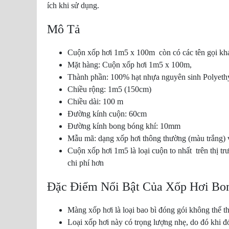
ích khi sử dụng.
Mô Tả
Cuộn xốp hơi 1m5 x 100m còn có các tên gọi k
Mặt hàng: Cuộn xốp hơi 1m5 x 100m,
Thành phần: 100% hạt nhựa nguyên sinh Polyeth
Chiều rộng: 1m5 (150cm)
Chiều dài: 100 m
Đường kính cuộn: 60cm
Đường kính bong bóng khí: 10mm
Mẫu mã: dạng xốp hơi thông thường (màu trắng) 
Cuộn xốp hơi 1m5 là loại cuộn to nhất trên thị tr
chi phí hơn
Đặc Điểm Nổi Bật Của Xốp Hơi Bo
Màng xốp hơi là loại bao bì đóng gói không thể t
Loại xốp hơi này có trọng lượng nhẹ, do đó khi đ