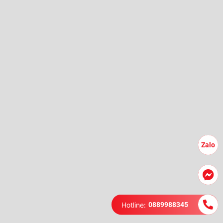
Zalo
Hotline:
0889988345