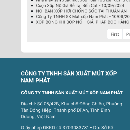
Cuộn Xốp Nổ Giá Rẻ Tại Bến Cát - 10/09/2024
NƠI BÁN XỐP HƠI CHỐNG SỐC TẠI THUẬN AN -
Công Ty TNHH SX Mút xốp Nam Phát - 10/09/2
XỐP BÓNG KHÍ BÓP NỔ – GIẢI PHÁP BỌC HÀNG 
First
P
CÔNG TY TNHH SẢN XUẤT MÚT XỐP
NAM PHÁT
CÔNG TY TNHH SẢN XUẤT MÚT XỐP NAM PHÁT
Địa chỉ: Số 05/42B, Khu phố Đông Chiêu, Phường
Tân Đông Hiệp, Thành phố Dĩ An, Tỉnh Bình
Dương, Việt Nam
Giấy phép ĐKKD số 3703083781 - Do: Sở Kế