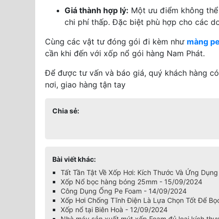
Giá thành hợp lý:
Một ưu điểm không thể b
chi phí thấp. Đặc biệt phù hợp cho các d
Cùng các vật tư đóng gói đi kèm như
màng pe
cần khi đến với xốp nổ gói hàng Nam Phát.
Để được tư vấn và báo giá, quý khách hàng có 
nơi, giao hàng tận tay
Chia sẻ:
Bài viết khác:
Tất Tần Tật Về Xốp Hơi: Kích Thước Và Ứng Dụng
Xốp Nổ bọc hàng bóng 25mm - 15/09/2024
Công Dụng Ống Pe Foam - 14/09/2024
Xốp Hơi Chống Tĩnh Điện Là Lựa Chọn Tốt Để Bọ
Xốp nổ tại Biên Hoà - 12/09/2024
Nhà máy sản xuất mút xốp Foam đủ loại kích thư