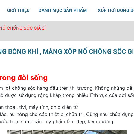
GIỚI THIỆU
DANH MỤC SẢN PHẨM
XỐP HƠI BONG 
NỔ CHỐNG SỐC GIÁ SỈ
G BÓNG KHÍ , MÀNG XỐP NỔ CHỐNG SỐC GI
rong đời sống
m lót chống sốc hàng đầu trên thị trường. Không những dễ d
ổ được sử dụng rộng khắp trong nhiều lĩnh vực của đời số
 thoại, tivi, máy tính, chip điện tử
 lắc, hư hỏng cho các thiết bị chữa trị. Cũng như chứa đựn
nước hoa, son phấn, mỹ phẩm làm đẹp, kem dưỡng