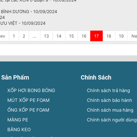
 BÌNH DƯƠNG - 10/09/2024
024
ƯU VIỆT - 10/09/2024
rev
1
2
...
13
14
15
16
17
18
19
Ne
Sản Phẩm
Chính Sách
XỐP HƠI BONG BÓNG
Chính sách trả hàng
MÚT XỐP PE FOAM
Chính sách bảo hành
ỐNG XỐP PE FOAM
Chính sách mua hàng
MÀNG PE
Chính sách người dùng
BĂNG KEO