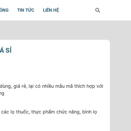
BÓNG
TIN TỨC
LIÊN HỆ
Á SỈ
ùng, giá rẻ, lại có nhiều mẫu mã thích hợp với
ng
g các lọ thuốc, thực phẩm chức năng, bình lọ