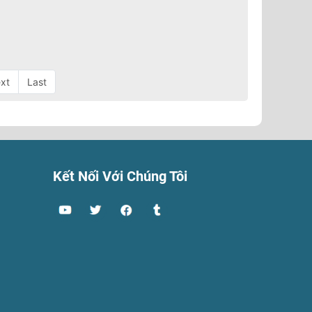
xt
Last
Kết Nối Với Chúng Tôi